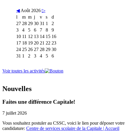
◀
Août 2026
▷
l
m
m
j
v
s
d
27
28
29
30
31
1
2
3
4
5
6
7
8
9
10
11
12
13
14
15
16
17
18
19
20
21
22
23
24
25
26
27
28
29
30
31
1
2
3
4
5
6
Voir toutes les activités
Nouvelles
Faites une différence Capitale!
7 juillet 2026
Vous souhaitez postuler au CSSC, voici le lien pour déposer votre
candidature:
Centre de services scolaire de la Capitale | Accueil