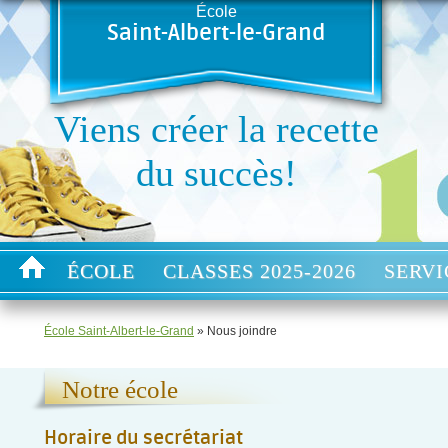
École
Saint-Albert-le-Grand
Viens créer la recette
du succès!
ÉCOLE
CLASSES 2025-2026
SERVI
École Saint-Albert-le-Grand
» Nous joindre
Notre école
Horaire du secrétariat