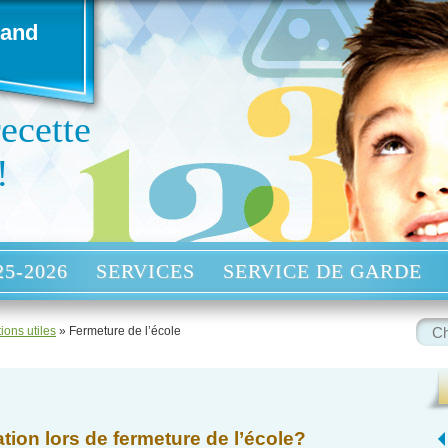
rand
recette
!
5-2026
SERVICES
SERVICE DE GARDE
Rech
ions utiles
» Fermeture de l’école
:
ation lors de fermeture de l’école?