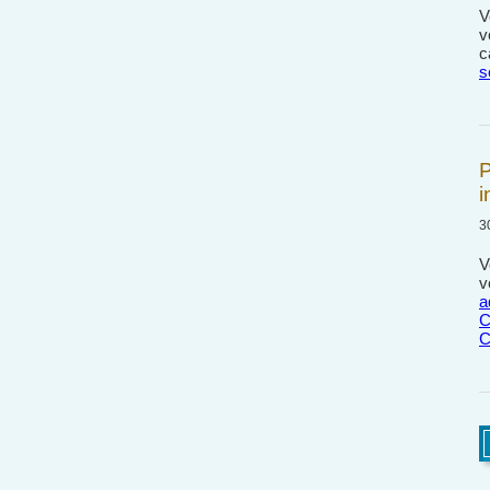
V
v
c
s
P
i
3
V
v
a
C
C