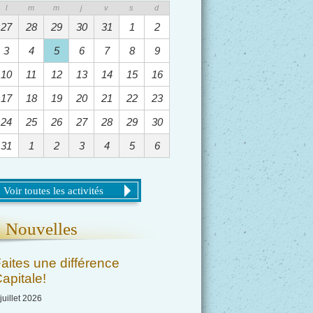
l
m
m
j
v
s
d
27
28
29
30
31
1
2
3
4
5
6
7
8
9
10
11
12
13
14
15
16
17
18
19
20
21
22
23
24
25
26
27
28
29
30
31
1
2
3
4
5
6
Voir toutes les activités
Nouvelles
aites une différence
apitale!
juillet 2026