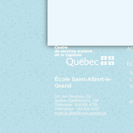
A
É
No
École Saint-Albert-le-
L’
Grand
Vi
301 des Peupliers, Est
Québec (Québec) G1L 1S6
In
Téléphone : 418 686-4735
Télécopieur : 418 622-4167
ecole.st-albert@cssc.gouv.qc.ca