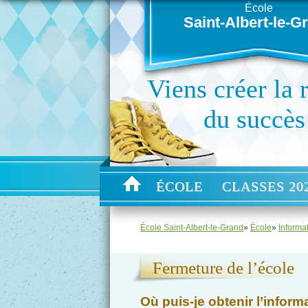
École
Saint-Albert-le-G
Viens créer la 
du succès
ÉCOLE
CLASSES 202
École Saint-Albert-le-Grand
»
École
»
Informat
Fermeture de l’école
Où puis-je obtenir l’inform