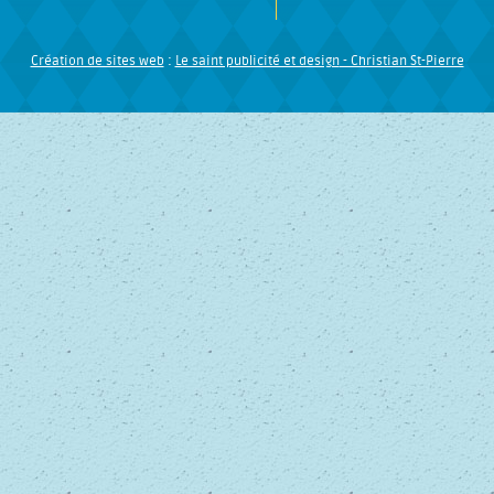
Création de sites web
:
Le saint publicité et design
- Christian St-Pierre