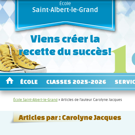
École
Saint-Albert-le-Grand
Viens créer la
recette du succès!
ÉCOLE
CLASSES 2025-2026
SERVI
École Saint-Albert-le-Grand
» Articles de l'auteur Carolyne Jacques
Articles par :
Carolyne Jacques